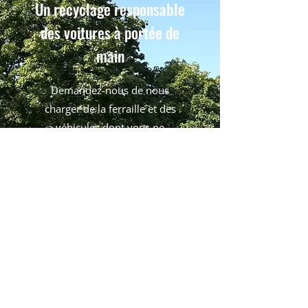
Un recyclage responsable
des voitures à portée de
main
Demandez-nous de nous
charger de la ferraille et des
véhicules dont vous ne
voulez plus, partout à
Montréal.
Contactez-nous