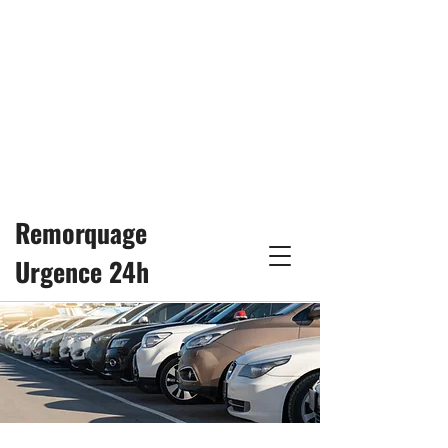
24 h/24, 7 j/7
remorquage25h@gmail.com
514-617-3333
Remorquage
Urgence 24h