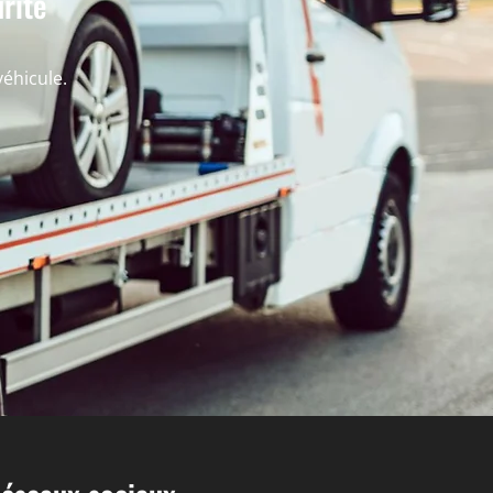
rité
éhicule.