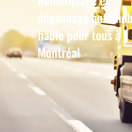
Remorquage et
dépannage automob
fiable pour tous à
Montréal